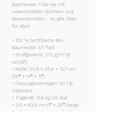
Baumwolle. Fülle sie mit 
Lebensmitteln, Büchern und 
Reiseutensilien – es gibt Platz 
für alles!
• 100 % zertifizierte Bio-
Baumwolle 3/1 Twill
• Stoffgewicht: 272 g/m² (8 
oz/yd²)
• Maße: 50,8 × 35,6 × 12,7 cm 
(20″ × 14″ × 5″)
• Fassungsvermögen: 23 l (6 
Gallonen)
• Tragkraft: 13,6 kg (30 lbs)
• 2,5 × 63,5 cm (1″ × 25″) lange 
Trageriemen aus dem gleichen 
Material
• Offenes Hauptfach, flacher 
Boden