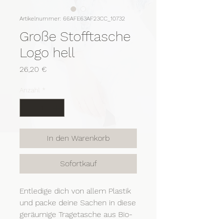
Artikelnummer: 66AFE63AF23CC_10732
Große Stofftasche
Logo hell
Preis
26,20 €
Anzahl
*
In den Warenkorb
Sofortkauf
Entledige dich von allem Plastik 
und packe deine Sachen in diese 
geräumige Tragetasche aus Bio-